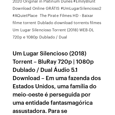
2020 Original in Platinum Dunes #EmilyBlunt
Download Online GRÁTIS #UmLugarSilencioso2
#AQuietPlace The Pirate Filmes HD - Baixar
filme torrent Dublado download torrents filmes
Um Lugar Silencioso Torrent (2018) WEB-DL
720p e 1080p Dublado / Dual
Um Lugar Silencioso (2018)
Torrent – BluRay 720p | 1080p
Dublado / Dual Áudio 5.1
Download – Em uma fazenda dos
Estados Unidos, uma família do
meio-oeste é perseguida por
uma entidade fantasmagórica
assustadora. Para se