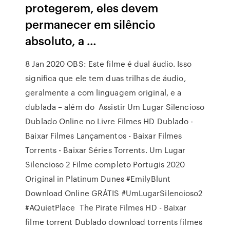
protegerem, eles devem
permanecer em silêncio
absoluto, a …
8 Jan 2020 OBS: Este filme é dual áudio. Isso
significa que ele tem duas trilhas de áudio,
geralmente a com linguagem original, e a
dublada – além do Assistir Um Lugar Silencioso
Dublado Online no Livre Filmes HD Dublado -
Baixar Filmes Lançamentos - Baixar Filmes
Torrents - Baixar Séries Torrents. Um Lugar
Silencioso 2 Filme completo Portugis 2020
Original in Platinum Dunes #EmilyBlunt
Download Online GRÁTIS #UmLugarSilencioso2
#AQuietPlace The Pirate Filmes HD - Baixar
filme torrent Dublado download torrents filmes