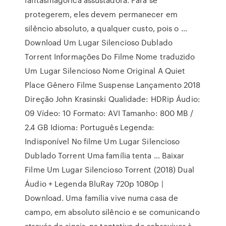
protegerem, eles devem permanecer em
silêncio absoluto, a qualquer custo, pois o …
Download Um Lugar Silencioso Dublado
Torrent Informações Do Filme Nome traduzido
Um Lugar Silencioso Nome Original A Quiet
Place Gênero Filme Suspense Lançamento 2018
Direção John Krasinski Qualidade: HDRip Áudio:
09 Vídeo: 10 Formato: AVI Tamanho: 800 MB /
2.4 GB Idioma: Português Legenda:
Indisponível No filme Um Lugar Silencioso
Dublado Torrent Uma família tenta … Baixar
Filme Um Lugar Silencioso Torrent (2018) Dual
Áudio + Legenda BluRay 720p 1080p |
Download. Uma família vive numa casa de
campo, em absoluto silêncio e se comunicando
através de sinais, na tentativa de sobreviver à