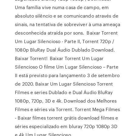
Uma família vive numa casa de campo, em
absoluto silêncio e se comunicando através de
sinais, na tentativa de sobreviver à uma ameaça
desconhecida atraída por sons. ️ Baixar Torrent
Um Lugar Silencioso - Parte II, Torrent 720p /
1080p BluRay Dual Áudio Dublado Download.
Baixar Torrent! ️ Baixar Torrent Um Lugar
Silencioso O filme Um Lugar Silencioso – Parte
II está previsto para lançamento 3 de setembro
de 2020. Baixar Um Lugar Silencioso Torrent
Filmes e series Dublado e Dual Áudio BluRay
1080p, 720p, 3D e 4k. Download dos Melhores
Filmes e séries via Torrent. Torrent Mega Filmes
- Baixar filmes torrent grátis download filmes e
séries especializado em bluray 720p 1080p 3D
e 4k Um Lugar Silencioso