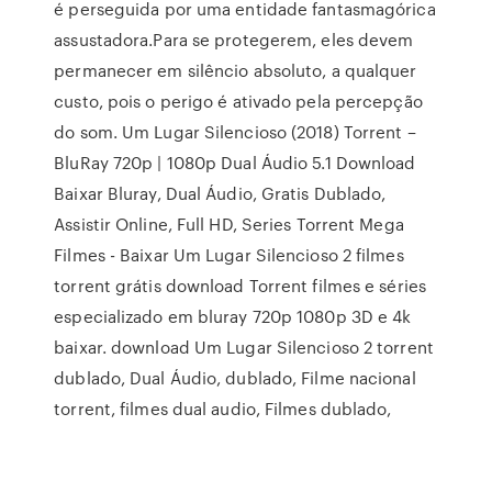
é perseguida por uma entidade fantasmagórica
assustadora.Para se protegerem, eles devem
permanecer em silêncio absoluto, a qualquer
custo, pois o perigo é ativado pela percepção
do som. Um Lugar Silencioso (2018) Torrent –
BluRay 720p | 1080p Dual Áudio 5.1 Download
Baixar Bluray, Dual Áudio, Gratis Dublado,
Assistir Online, Full HD, Series Torrent Mega
Filmes - Baixar Um Lugar Silencioso 2 filmes
torrent grátis download Torrent filmes e séries
especializado em bluray 720p 1080p 3D e 4k
baixar. download Um Lugar Silencioso 2 torrent
dublado, Dual Áudio, dublado, Filme nacional
torrent, filmes dual audio, Filmes dublado,