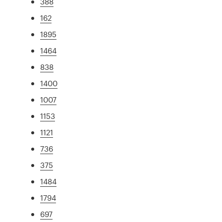
388
162
1895
1464
838
1400
1007
1153
1121
736
375
1484
1794
697