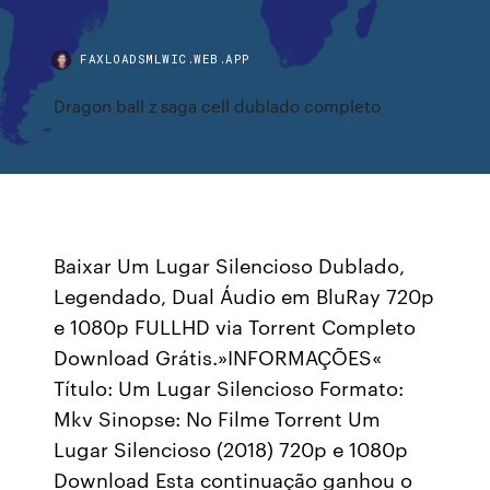
FAXLOADSMLWIC.WEB.APP
Dragon ball z saga cell dublado completo
Baixar Um Lugar Silencioso Dublado,
Legendado, Dual Áudio em BluRay 720p
e 1080p FULLHD via Torrent Completo
Download Grátis.»INFORMAÇÕES«
Título: Um Lugar Silencioso Formato:
Mkv Sinopse: No Filme Torrent Um
Lugar Silencioso (2018) 720p e 1080p
Download Esta continuação ganhou o