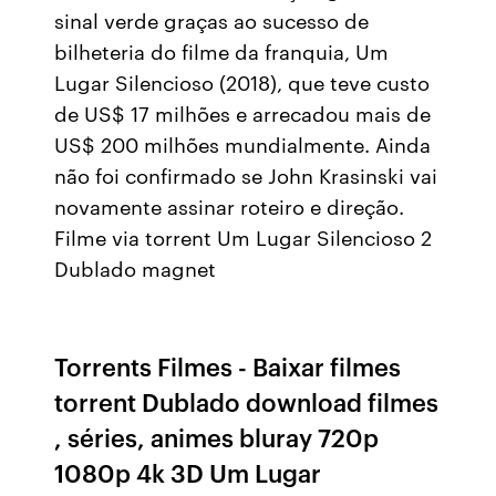
sinal verde graças ao sucesso de
bilheteria do filme da franquia, Um
Lugar Silencioso (2018), que teve custo
de US$ 17 milhões e arrecadou mais de
US$ 200 milhões mundialmente. Ainda
não foi confirmado se John Krasinski vai
novamente assinar roteiro e direção.
Filme via torrent Um Lugar Silencioso 2
Dublado magnet
Torrents Filmes - Baixar filmes
torrent Dublado download filmes
, séries, animes bluray 720p
1080p 4k 3D Um Lugar