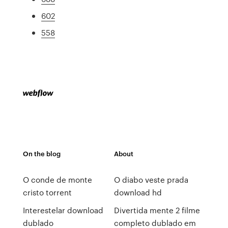
602
558
On the blog
About
O conde de monte
O diabo veste prada
cristo torrent
download hd
Interestelar download
Divertida mente 2 filme
dublado
completo dublado em