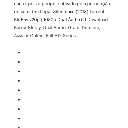
custo, pois o perigo é ativado pela percepção
do som. Um Lugar Silencioso (2018) Torrent –
BluRay 720p | 1080p Dual Áudio 5.1 Download
Baixar Bluray, Dual Áudio, Gratis Dublado,
Assistir Online, Full HD, Series