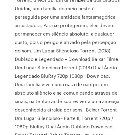
Unidos, uma família do meio-oeste é
perseguida por uma entidade fantasmagórica
assustadora. Para se protegerem, eles devem
permanecer em silêncio absoluto, a qualquer
custo, pois o perigo é ativado pela percepção
do som. Um Lugar Silencioso Torrent (2018)
Dublado e Legendado – Download Baixar Filme
Um Lugar Silencioso Torrent (2018) Dual Áudio
Legendado BluRay 720p 1080p | Download.
Uma família vive numa casa de campo, em
absoluto silêncio e se comunicando através de
sinais, na tentativa de sobreviver à uma ameaça
desconhecida atraída por sons. ️ Baixar Torrent
Um Lugar Silencioso - Parte II, Torrent 720p /
1080p BluRay Dual Áudio Dublado Download.
Baixar Torrent! ️ Baixar Torrent Um Lugar