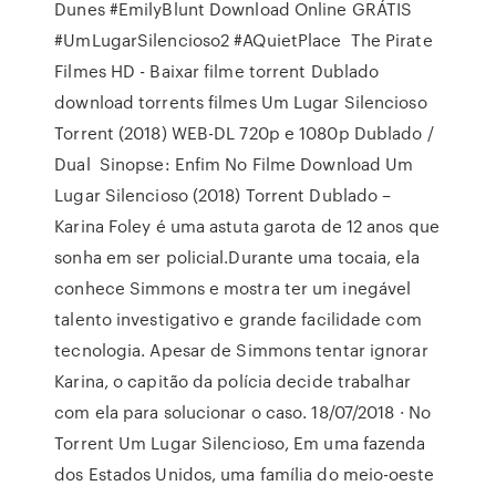
Dunes #EmilyBlunt Download Online GRÁTIS
#UmLugarSilencioso2 #AQuietPlace The Pirate
Filmes HD - Baixar filme torrent Dublado
download torrents filmes Um Lugar Silencioso
Torrent (2018) WEB-DL 720p e 1080p Dublado /
Dual Sinopse: Enfim No Filme Download Um
Lugar Silencioso (2018) Torrent Dublado –
Karina Foley é uma astuta garota de 12 anos que
sonha em ser policial.Durante uma tocaia, ela
conhece Simmons e mostra ter um inegável
talento investigativo e grande facilidade com
tecnologia. Apesar de Simmons tentar ignorar
Karina, o capitão da polícia decide trabalhar
com ela para solucionar o caso. 18/07/2018 · No
Torrent Um Lugar Silencioso, Em uma fazenda
dos Estados Unidos, uma família do meio-oeste