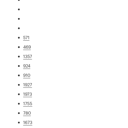
571
469
1357
924
910
1927
1973
1755
780
1673