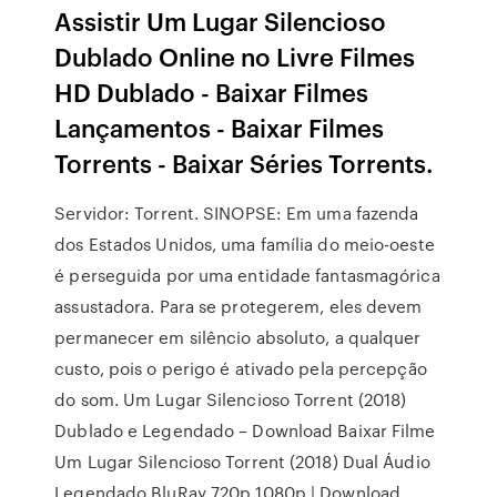
Assistir Um Lugar Silencioso
Dublado Online no Livre Filmes
HD Dublado - Baixar Filmes
Lançamentos - Baixar Filmes
Torrents - Baixar Séries Torrents.
Servidor: Torrent. SINOPSE: Em uma fazenda
dos Estados Unidos, uma família do meio-oeste
é perseguida por uma entidade fantasmagórica
assustadora. Para se protegerem, eles devem
permanecer em silêncio absoluto, a qualquer
custo, pois o perigo é ativado pela percepção
do som. Um Lugar Silencioso Torrent (2018)
Dublado e Legendado – Download Baixar Filme
Um Lugar Silencioso Torrent (2018) Dual Áudio
Legendado BluRay 720p 1080p | Download.