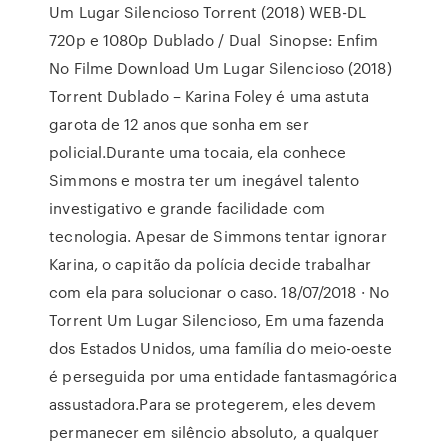
Um Lugar Silencioso Torrent (2018) WEB-DL
720p e 1080p Dublado / Dual Sinopse: Enfim
No Filme Download Um Lugar Silencioso (2018)
Torrent Dublado – Karina Foley é uma astuta
garota de 12 anos que sonha em ser
policial.Durante uma tocaia, ela conhece
Simmons e mostra ter um inegável talento
investigativo e grande facilidade com
tecnologia. Apesar de Simmons tentar ignorar
Karina, o capitão da polícia decide trabalhar
com ela para solucionar o caso. 18/07/2018 · No
Torrent Um Lugar Silencioso, Em uma fazenda
dos Estados Unidos, uma família do meio-oeste
é perseguida por uma entidade fantasmagórica
assustadora.Para se protegerem, eles devem
permanecer em silêncio absoluto, a qualquer